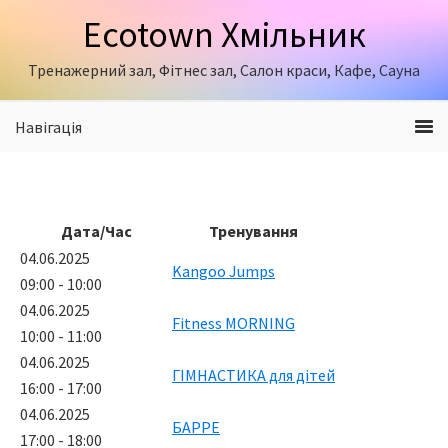
Skip
Skip
Ecotown Хмільник
to
to
primary
content
Тренажерний зал, Фітнес зал, Салон краси, Кафе, Сауна
navigation
Навігація
Дата/Час
Тренування
04.06.2025
Kangoo Jumps
09:00 - 10:00
04.06.2025
Fitness MORNING
10:00 - 11:00
04.06.2025
ГІМНАСТИКА для дітей
16:00 - 17:00
04.06.2025
БАРРЕ
17:00 - 18:00