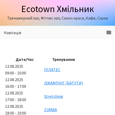
Skip
Skip
Ecotown Хмільник
to
to
primary
content
Тренажерний зал, Фітнес зал, Салон краси, Кафе, Сауна
navigation
Навігація
Дата/Час
Тренування
12.08.2025
ПІЛАТЕС
09:00 - 10:00
12.08.2025
ДЖАМПІНГ (БАТУТИ)
16:00 - 17:00
12.08.2025
Stretching
17:00 - 18:00
12.08.2025
ZUMBA
18:00 - 19:00