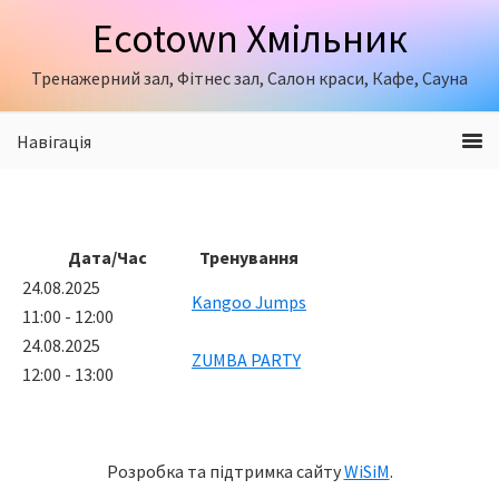
Skip
Skip
Ecotown Хмільник
to
to
primary
content
Тренажерний зал, Фітнес зал, Салон краси, Кафе, Сауна
navigation
Навігація
Дата/Час
Тренування
24.08.2025
Kangoo Jumps
11:00 - 12:00
24.08.2025
ZUMBA PARTY
12:00 - 13:00
Розробка та підтримка сайту
WiSiM
.