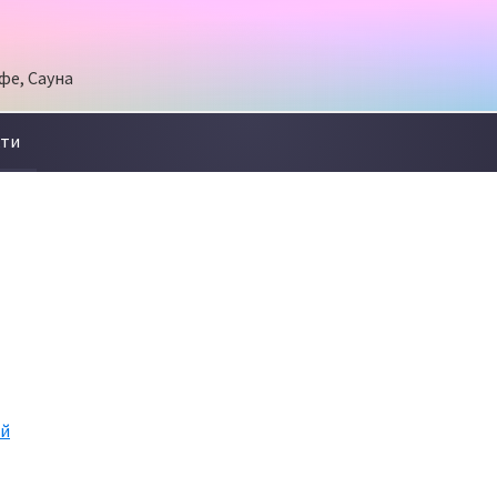
фе, Сауна
кти
ей