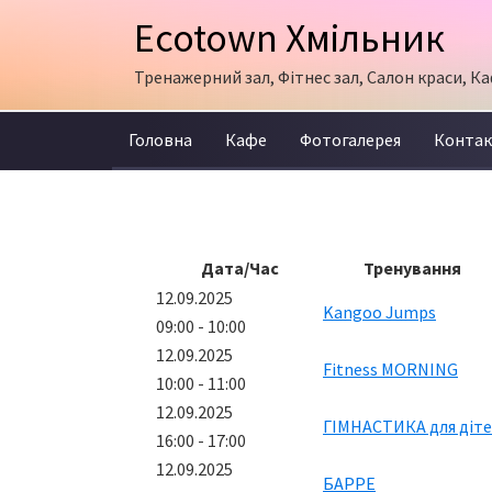
Skip
Skip
Ecotown Хмільник
to
to
primary
content
Тренажерний зал, Фітнес зал, Салон краси, Ка
navigation
Головна
Кафе
Фотогалерея
Конта
Дата/Час
Тренування
12.09.2025
Kangoo Jumps
09:00 - 10:00
12.09.2025
Fitness MORNING
10:00 - 11:00
12.09.2025
ГІМНАСТИКА для діт
16:00 - 17:00
12.09.2025
БАРРЕ