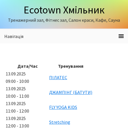
Skip
Skip
Ecotown Хмільник
to
to
primary
content
Тренажерний зал, Фітнес зал, Салон краси, Кафе, Сауна
navigation
Навігація
Дата/Час
Тренування
13.09.2025
ПІЛАТЕС
09:00 - 10:00
13.09.2025
ДЖАМПІНГ (БАТУТИ)
10:00 - 11:00
13.09.2025
FLY YOGA KIDS
11:00 - 12:00
13.09.2025
Stretching
12:00 - 13:00