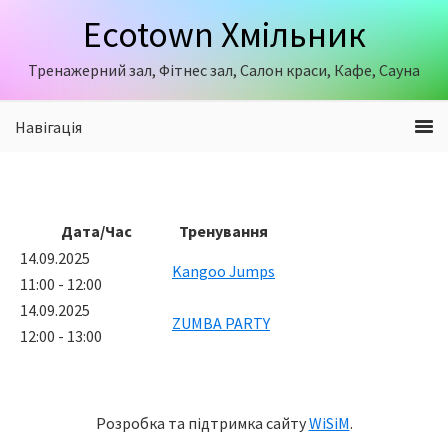
Skip
Skip
Ecotown Хмільник
to
to
primary
content
Тренажерний зал, Фітнес зал, Салон краси, Кафе, Сауна
navigation
Навігація
Дата/Час
Тренування
14.09.2025
Kangoo Jumps
11:00 - 12:00
14.09.2025
ZUMBA PARTY
12:00 - 13:00
Розробка та підтримка сайту
WiSiM
.