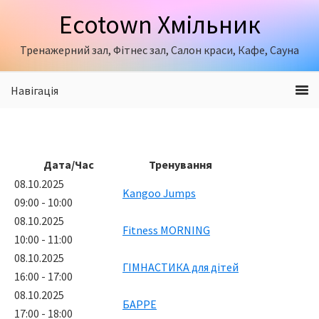
Skip
Skip
Ecotown Хмільник
to
to
primary
content
Тренажерний зал, Фітнес зал, Салон краси, Кафе, Сауна
navigation
Навігація
Дата/Час
Тренування
08.10.2025
Kangoo Jumps
09:00 - 10:00
08.10.2025
Fitness MORNING
10:00 - 11:00
08.10.2025
ГІМНАСТИКА для дітей
16:00 - 17:00
08.10.2025
БАРРЕ
17:00 - 18:00