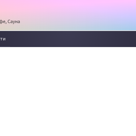
фе, Сауна
кти