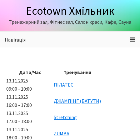
Skip
Skip
Ecotown Хмільник
to
to
primary
content
Тренажерний зал, Фітнес зал, Салон краси, Кафе, Сауна
navigation
Навігація
Дата/Час
Тренування
13.11.2025
ПІЛАТЕС
09:00 - 10:00
13.11.2025
ДЖАМПІНГ (БАТУТИ)
16:00 - 17:00
13.11.2025
Stretching
17:00 - 18:00
13.11.2025
ZUMBA
18:00 - 19:00