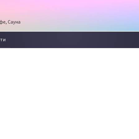
фе, Сауна
кти