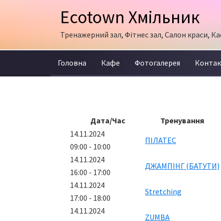
Skip
Skip
Ecotown Хмільник
to
to
primary
content
Тренажерний зал, Фітнес зал, Салон краси, Ка
navigation
Головна
Кафе
Фотогалерея
Конта
Дата/Час
Тренування
14.11.2024
ПІЛАТЕС
09:00 - 10:00
14.11.2024
ДЖАМПІНГ (БАТУТИ)
16:00 - 17:00
14.11.2024
Stretching
17:00 - 18:00
14.11.2024
ZUMBA