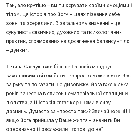
Так, але крутіше – вміти керувати своїми емоціями і
тілом. Ця історія про йогу – шлях пізнання себе
зовні та зсередини. В загальному значенні – це
сукупність фізичних, духовних та психологічних
практик, спрямованих на досягнення балансу «тіло
– думки».
Тетяна Савчук вже більше 15 років мандрує
захопливим світом йоги і запросто може взяти Вас
за руку та показати цю дивовижу. Йога вже кілька
років занесена в список нематеріальної спадщини
людства, а її історія сягає коріннями в сиву
давнину. Думаєте за «просто так»? Звичайно ж ні! І
якщо йога прийшла у Ваше життя – значить Ви
однозначно її заслужили і готові до неї.