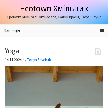
Skip
Skip
Skip
Ecotown Хмільник
to
to
to
primary
content
primary
Тренажерний зал, Фітнес зал, Салон краси, Кафе, Сауна
navigation
sidebar
Навігація
Yoga
14.11.2024
by
Tanya Savchuk