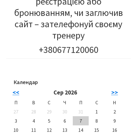
реєстрацією або
бронюванням, чи заглючив
сайт – зателефонуй своєму
тренеру
+380677120060
Календар
Primary
<<
Сер 2026
>>
Sidebar
П
В
С
Ч
П
С
Н
27
28
29
30
31
1
2
3
4
5
6
7
8
9
10
11
12
13
14
15
16