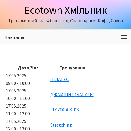
Skip
Skip
Ecotown Хмільник
to
to
primary
content
Тренажерний зал, Фітнес зал, Салон краси, Кафе, Сауна
navigation
Навігація
Дата/Час
Тренування
17.05.2025
ПІЛАТЕС
09:00 - 10:00
17.05.2025
ДЖАМПІНГ (БАТУТИ)
10:00 - 11:00
17.05.2025
FLY YOGA KIDS
11:00 - 12:00
17.05.2025
Stretching
12:00 - 13:00