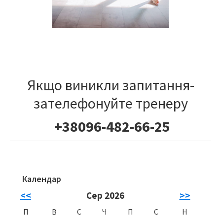
Якщо виникли запитання-
зателефонуйте тренеру
+38096-482-66-25
Календар
Primary
<<
Сер 2026
>>
Sidebar
П
В
С
Ч
П
С
Н