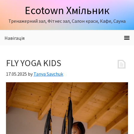
Skip
Skip
Skip
Ecotown Хмільник
to
to
to
primary
content
primary
Тренажерний зал, Фітнес зал, Салон краси, Кафе, Сауна
navigation
sidebar
Навігація
FLY YOGA KIDS
17.05.2025
by
Tanya Savchuk