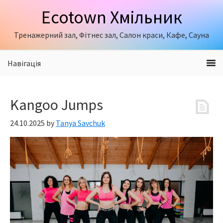
Skip
Skip
Skip
Ecotown Хмільник
to
to
to
primary
content
primary
Тренажерний зал, Фітнес зал, Салон краси, Кафе, Сауна
navigation
sidebar
Навігація
Kangoo Jumps
24.10.2025
by
Tanya Savchuk