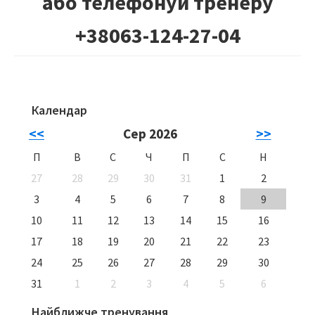
або
телефонуй тренеру
+38063-124-27-04
Календар
Primary
<<
Сер 2026
>>
Sidebar
П
В
С
Ч
П
С
Н
27
28
29
30
31
1
2
3
4
5
6
7
8
9
10
11
12
13
14
15
16
17
18
19
20
21
22
23
24
25
26
27
28
29
30
31
1
2
3
4
5
6
Найближче тренування