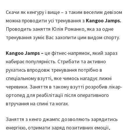
Скачи як кенгуру і вище – з таким веселим девізом
можна проводити усі тренування з
K
a
ngoo
Jamps
.
Проводить заняття Юлія Романко, яка за одне
тренування зуміє Вас захопити цим видом спорту.
K
a
ngoo
Jamps
–
це фітнес-напрямок, який зараз
набирає популярність. Стрибати та активно
рухатись впродовж тренування потрібно в
спеціальному взутті, яке чимось нагадує лижні
черевики. Заняття в такому взутті розробив лікар-
ортопед для реабілітації після оперативного
втручання на спині та ногах.
Заняття з кенго джампс дозволяють зарядитись
енергією, отримати заряд позитивних емоції,