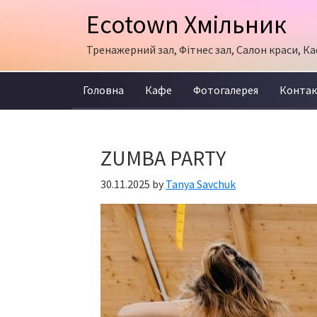
Skip
Skip
Skip
Ecotown Хмільник
to
to
to
primary
content
primary
Тренажерний зал, Фітнес зал, Салон краси, Ка
navigation
sidebar
Головна
Кафе
Фотогалерея
Конта
ZUMBA PARTY
30.11.2025
by
Tanya Savchuk