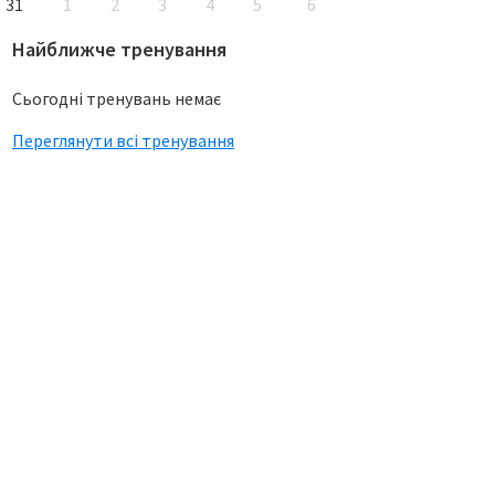
31
1
2
3
4
5
6
Найближче тренування
Сьогодні тренувань немає
Переглянути всі тренування