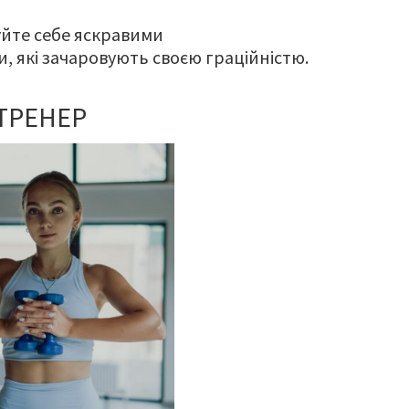
уйте себе яскравими
 які зачаровують своєю граційністю.
ТРЕНЕР