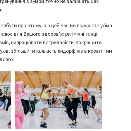
 тренування з зумби точно не залишать Вас
в.
забути про втому, а в цей час Ви працюєте усіма
 плюс для Вашого здоров’я: ритмічні танці
амів, напрацювати витривалість, покращити
ів, збільшити кількість ендорфінів в крові і тим
довго.