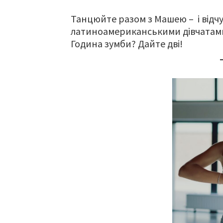
Танцюйте разом з Машею – і відч
латиноамериканськими дівчатами,
Година зумби? Дайте дві!