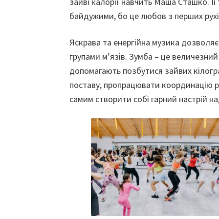
зайві калорії навчить Маша Сташко. Їі
байдужими, бо це любов з перших рухі
Яскрава та енергійна музика дозволяє 
групами м’язів. Зумба – це величезний
допомагають позбутися зайвих кілогр
поставу, пропрацювати координацію рух
самим створити собі гарний настрій на